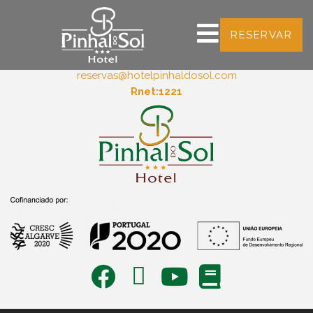
RESERVAR
Sitio do Semino
8125-303
Quarteira
+351 289302834 (Chamada para a rede fixa nacional)
reservas@hotelpinhaldosol.com
Rnet:1221