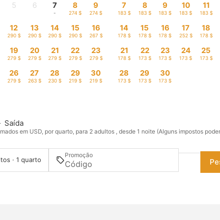
5
6
7
8
9
7
8
9
10
11
-
-
-
274 $
274 $
183 $
183 $
183 $
183 $
183 $
12
13
14
15
16
14
15
16
17
18
$
290 $
290 $
290 $
290 $
267 $
178 $
178 $
178 $
252 $
178 $
19
20
21
22
23
21
22
23
24
25
$
279 $
279 $
279 $
279 $
279 $
178 $
173 $
173 $
173 $
173 $
26
27
28
29
30
28
29
30
$
279 $
263 $
230 $
219 $
219 $
173 $
173 $
173 $
—
Saída
mados em USD, por quarto, para 2 adultos , desde 1 noite (Alguns impostos pode
Promoção
tos · 1 quarto
Pe