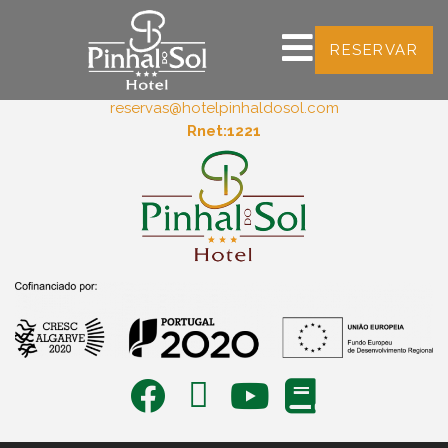
RESERVAR
Sitio do Semino
8125-303
Quarteira
+351 289302834 (Chamada para a rede fixa nacional)
reservas@hotelpinhaldosol.com
Rnet:1221