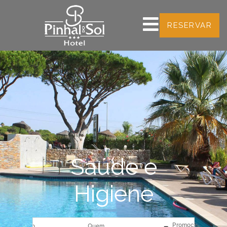
RESERVAR
Saúde e
Higiene
Promoção
Quando
Quem