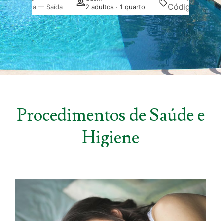
Pesqui
Entrada — Saída
2 adultos · 1 quarto
Procedimentos de Saúde e
Higiene